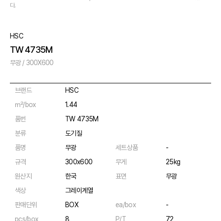
다.
HSC
TW 4735M
무광 / 300X600
브랜드
HSC
㎡/box
1.44
품번
TW 4735M
분류
도기질
품명
무광
세트상품
-
규격
300x600
무게
25kg
원산지
한국
표면
무광
색상
그레이계열
판매단위
BOX
ea/box
-
pcs/box
8
P/T
72