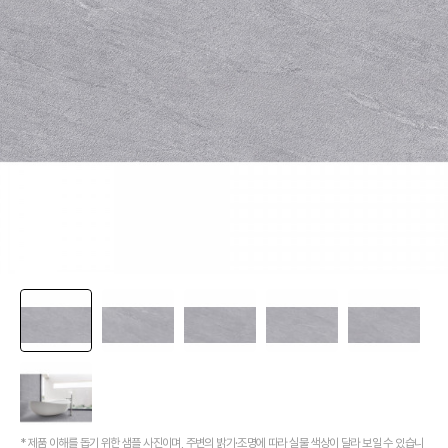
[신상품] 숨겨진 접합선 (Seamless) '피아또 수건걸이'
[신상품] 300mm 미니멀 스퀘어 '피아또 슬라이드바'
[뉴피오] '튀지 않고' 투명한 크리스탈 직수
[뉴피오] '아래로' 향하는 넓은 폭포수
[신상품] 더욱 완벽해진 '뉴피오'
[뉴코인] 라운드(●) 수전핸들을 편하게 컨트롤할 수 있다고??
[뉴코인청소건] 허리 굽히지 마세요! 변기 뒤로 숨기지도 마세요!
[뉴코인슬라이드바] 존재감을 확! 숨기는 350mm의 미니멀리즘
[모노플러스] 시공후에 알게되는 만족감! 프레임리스 휴지걸이
[신상품] 숨겨진 접합선 (Seamless) '피아또 수건걸이'
[신상품] 300mm 미니멀 스퀘어 '피아또 슬라이드바'
* 제품 이해를 돕기 위한 샘플 사진이며, 주변의 밝기·조명에 따라 실물 색상이 달라 보일 수 있습니