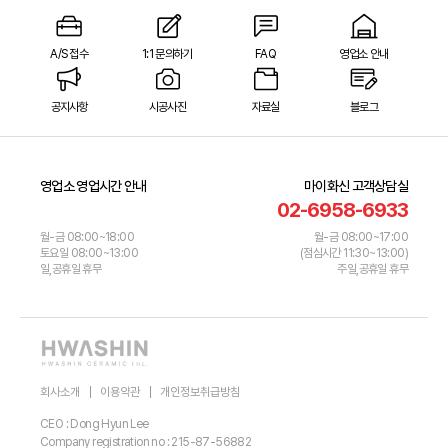
A/S 접수
1:1 문의하기
FAQ
영업소 안내
공지사항
시공사진
자료실
블로그
영업소 영업시간 안내
마이화신 고객상담실
02-6958-6933
월-금 08:00~18:00
월-금 08:00~17:00
토요일 08:00~13:00
(점심시간 11:30~13:00)
일,공휴일 휴무
주일,공휴일 휴무
회사소개
이용약관
개인정보취급방침
CEO : Dong Hyun Lee
Company registration no : 215-87-56882