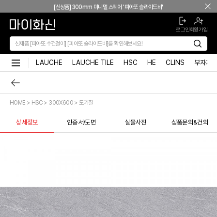
본문 바로가기
[신상품] 300mm 미니멀 스퀘어 '피아또 슬라이드바'
[뉴피오] '튀지 않고' 투명한 크리스탈 직수
로그인
회원가입
[뉴피오] '아래로' 향하는 넓은 폭포수
[신상품] 더욱 완벽해진 '뉴피오'
[뉴코인] 라운드(●) 수전핸들을 편하게 컨트롤할 수 있다고??
LAUCHE
LAUCHE TILE
HSC
HE
CLINS
부자재
[뉴코인청소건] 허리 굽히지 마세요! 변기 뒤로 숨기지도 마세요!
[뉴코인슬라이드바] 존재감을 확! 숨기는 350mm의 미니멀리즘
[모노플러스] 시공후에 알게되는 만족감! 프레임리스 휴지걸이
HOME > HSC > 300X600 > 도기질
[신상품] 숨겨진 접합선 (Seamless) '피아또 수건걸이'
[신상품] 300mm 미니멀 스퀘어 '피아또 슬라이드바'
상세정보
인증서/도면
실물사진
상품문의&건의
[뉴피오] '튀지 않고' 투명한 크리스탈 직수
[뉴피오] '아래로' 향하는 넓은 폭포수
[신상품] 더욱 완벽해진 '뉴피오'
[뉴코인] 라운드(●) 수전핸들을 편하게 컨트롤할 수 있다고??
[뉴코인청소건] 허리 굽히지 마세요! 변기 뒤로 숨기지도 마세요!
[뉴코인슬라이드바] 존재감을 확! 숨기는 350mm의 미니멀리즘
[모노플러스] 시공후에 알게되는 만족감! 프레임리스 휴지걸이