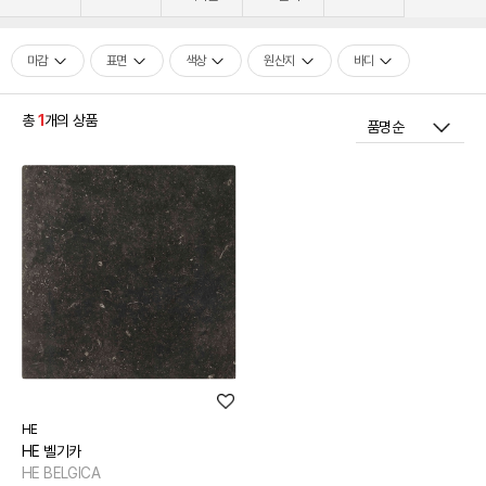
[신상품] 더욱 완벽해진 '뉴피오'
[뉴코인] 라운드(●) 수전핸들을 편하게 컨트롤할 수 있다고??
마감
표면
색상
원산지
바디
[뉴코인청소건] 허리 굽히지 마세요! 변기 뒤로 숨기지도 마세요!
[뉴코인슬라이드바] 존재감을 확! 숨기는 350mm의 미니멀리즘
총
1
개의 상품
[모노플러스] 시공후에 알게되는 만족감! 프레임리스 휴지걸이
[신상품] 숨겨진 접합선 (Seamless) '피아또 수건걸이'
[신상품] 300mm 미니멀 스퀘어 '피아또 슬라이드바'
[뉴피오] '튀지 않고' 투명한 크리스탈 직수
[뉴피오] '아래로' 향하는 넓은 폭포수
[신상품] 더욱 완벽해진 '뉴피오'
[뉴코인] 라운드(●) 수전핸들을 편하게 컨트롤할 수 있다고??
[뉴코인청소건] 허리 굽히지 마세요! 변기 뒤로 숨기지도 마세요!
[뉴코인슬라이드바] 존재감을 확! 숨기는 350mm의 미니멀리즘
[모노플러스] 시공후에 알게되는 만족감! 프레임리스 휴지걸이
[신상품] 숨겨진 접합선 (Seamless) '피아또 수건걸이'
HE
[신상품] 300mm 미니멀 스퀘어 '피아또 슬라이드바'
HE 벨기카
HE BELGICA