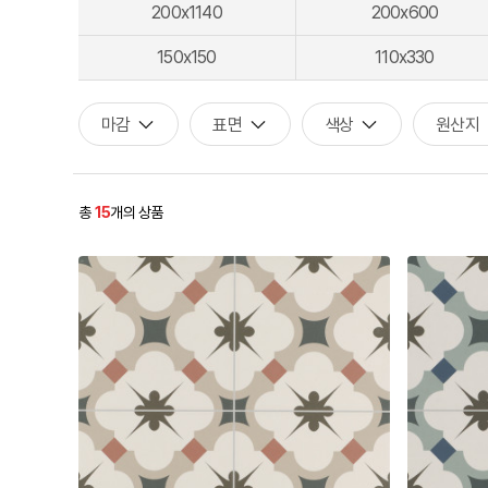
200x1140
200x600
150x150
110x330
마감
표면
색상
원산지
총
15
개의 상품