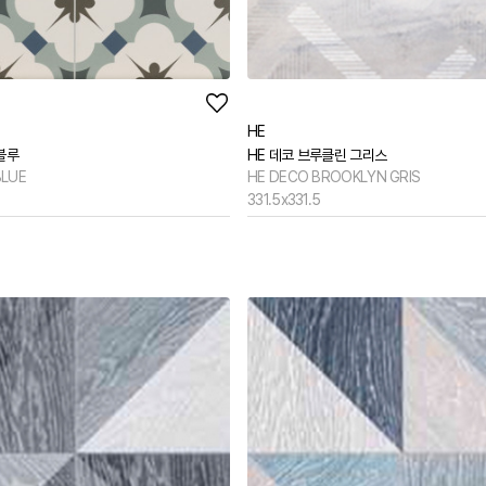
[뉴피오] '튀지 않고' 투명한 크리스탈 직수
[뉴피오] '아래로' 향하는 넓은 폭포수
[신상품] 더욱 완벽해진 '뉴피오'
HE
[뉴코인] 라운드(●) 수전핸들을 편하게 컨트롤할 수 있다고??
블루
HE 데코 브루클린 그리스
BLUE
HE DECO BROOKLYN GRIS
[뉴코인청소건] 허리 굽히지 마세요! 변기 뒤로 숨기지도 마세요!
331.5x331.5
[뉴코인슬라이드바] 존재감을 확! 숨기는 350mm의 미니멀리즘
[모노플러스] 시공후에 알게되는 만족감! 프레임리스 휴지걸이
[신상품] 숨겨진 접합선 (Seamless) '피아또 수건걸이'
[신상품] 300mm 미니멀 스퀘어 '피아또 슬라이드바'