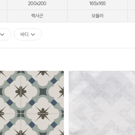
200x200
165x165
[모노플러스] 시공후에 알게되는 만족감! 프레임리스 휴지걸이
[신상품] 숨겨진 접합선 (Seamless) '피아또 수건걸이'
헥사곤
모듈러
[신상품] 300mm 미니멀 스퀘어 '피아또 슬라이드바'
바디
[뉴피오] '튀지 않고' 투명한 크리스탈 직수
[뉴피오] '아래로' 향하는 넓은 폭포수
[신상품] 더욱 완벽해진 '뉴피오'
[뉴코인] 라운드(●) 수전핸들을 편하게 컨트롤할 수 있다고??
[뉴코인청소건] 허리 굽히지 마세요! 변기 뒤로 숨기지도 마세요!
[뉴코인슬라이드바] 존재감을 확! 숨기는 350mm의 미니멀리즘
[모노플러스] 시공후에 알게되는 만족감! 프레임리스 휴지걸이
[신상품] 숨겨진 접합선 (Seamless) '피아또 수건걸이'
[신상품] 300mm 미니멀 스퀘어 '피아또 슬라이드바'