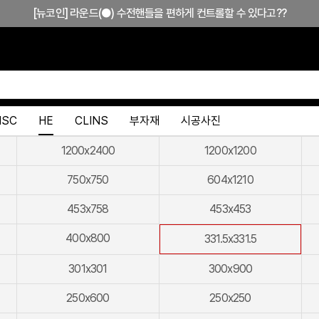
[뉴코인] 라운드(●) 수전핸들을 편하게 컨트롤할 수 있다고??
[뉴코인청소건] 허리 굽히지 마세요! 변기 뒤로 숨기지도 마세요!
[뉴코인슬라이드바] 존재감을 확! 숨기는 350mm의 미니멀리즘
[모노플러스] 시공후에 알게되는 만족감! 프레임리스 휴지걸이
[신상품] 숨겨진 접합선 (Seamless) '피아또 수건걸이'
HSC
HE
CLINS
부자재
시공사진
[신상품] 300mm 미니멀 스퀘어 '피아또 슬라이드바'
1200x2400
1200x1200
[뉴피오] '튀지 않고' 투명한 크리스탈 직수
750x750
604x1210
[뉴피오] '아래로' 향하는 넓은 폭포수
453x758
453x453
[신상품] 더욱 완벽해진 '뉴피오'
400x800
331.5x331.5
[뉴코인] 라운드(●) 수전핸들을 편하게 컨트롤할 수 있다고??
301x301
300x900
[뉴코인청소건] 허리 굽히지 마세요! 변기 뒤로 숨기지도 마세요!
250x600
250x250
[뉴코인슬라이드바] 존재감을 확! 숨기는 350mm의 미니멀리즘