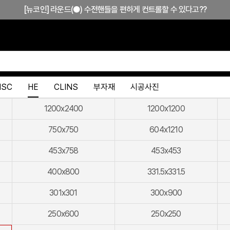
[뉴코인] 라운드(●) 수전핸들을 편하게 컨트롤할 수 있다고??
[뉴코인청소건] 허리 굽히지 마세요! 변기 뒤로 숨기지도 마세요!
[뉴코인슬라이드바] 존재감을 확! 숨기는 350mm의 미니멀리즘
[모노플러스] 시공후에 알게되는 만족감! 프레임리스 휴지걸이
HSC
HE
CLINS
부자재
시공사진
[신상품] 숨겨진 접합선 (Seamless) '피아또 수건걸이'
[신상품] 300mm 미니멀 스퀘어 '피아또 슬라이드바'
1200x2400
1200x1200
[뉴피오] '튀지 않고' 투명한 크리스탈 직수
750x750
604x1210
[뉴피오] '아래로' 향하는 넓은 폭포수
453x758
453x453
[신상품] 더욱 완벽해진 '뉴피오'
400x800
331.5x331.5
[뉴코인] 라운드(●) 수전핸들을 편하게 컨트롤할 수 있다고??
301x301
300x900
[뉴코인청소건] 허리 굽히지 마세요! 변기 뒤로 숨기지도 마세요!
250x600
250x250
[뉴코인슬라이드바] 존재감을 확! 숨기는 350mm의 미니멀리즘