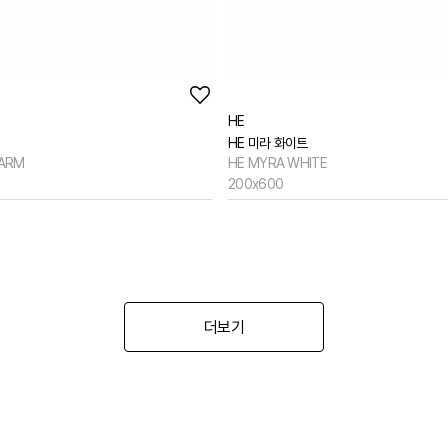
[뉴피오] '튀지 않고' 투명한 크리스탈 직수
[뉴피오] '아래로' 향하는 넓은 폭포수
[신상품] 더욱 완벽해진 '뉴피오'
HE
HE 미라 화이트
[뉴코인] 라운드(●) 수전핸들을 편하게 컨트롤할 수 있다고??
ARM
HE MYRA WHITE
200x600
[뉴코인청소건] 허리 굽히지 마세요! 변기 뒤로 숨기지도 마세요!
[뉴코인슬라이드바] 존재감을 확! 숨기는 350mm의 미니멀리즘
[모노플러스] 시공후에 알게되는 만족감! 프레임리스 휴지걸이
[신상품] 숨겨진 접합선 (Seamless) '피아또 수건걸이'
더보기
[신상품] 300mm 미니멀 스퀘어 '피아또 슬라이드바'