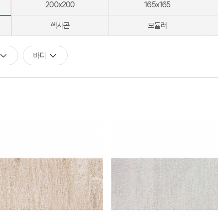
200x200
165x165
[모노플러스] 시공후에 알게되는 만족감! 프레임리스 휴지걸이
헥사곤
모듈러
[신상품] 숨겨진 접합선 (Seamless) '피아또 수건걸이'
[신상품] 300mm 미니멀 스퀘어 '피아또 슬라이드바'
바디
[뉴피오] '튀지 않고' 투명한 크리스탈 직수
[뉴피오] '아래로' 향하는 넓은 폭포수
[신상품] 더욱 완벽해진 '뉴피오'
[뉴코인] 라운드(●) 수전핸들을 편하게 컨트롤할 수 있다고??
[뉴코인청소건] 허리 굽히지 마세요! 변기 뒤로 숨기지도 마세요!
[뉴코인슬라이드바] 존재감을 확! 숨기는 350mm의 미니멀리즘
[모노플러스] 시공후에 알게되는 만족감! 프레임리스 휴지걸이
[신상품] 숨겨진 접합선 (Seamless) '피아또 수건걸이'
[신상품] 300mm 미니멀 스퀘어 '피아또 슬라이드바'