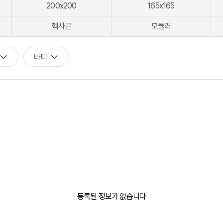
200x200
165x165
[모노플러스] 시공후에 알게되는 만족감! 프레임리스 휴지걸이
헥사곤
모듈러
[신상품] 숨겨진 접합선 (Seamless) '피아또 수건걸이'
[신상품] 300mm 미니멀 스퀘어 '피아또 슬라이드바'
바디
[뉴피오] '튀지 않고' 투명한 크리스탈 직수
[뉴피오] '아래로' 향하는 넓은 폭포수
[신상품] 더욱 완벽해진 '뉴피오'
[뉴코인] 라운드(●) 수전핸들을 편하게 컨트롤할 수 있다고??
[뉴코인청소건] 허리 굽히지 마세요! 변기 뒤로 숨기지도 마세요!
[뉴코인슬라이드바] 존재감을 확! 숨기는 350mm의 미니멀리즘
[모노플러스] 시공후에 알게되는 만족감! 프레임리스 휴지걸이
등록된 정보가 없습니다
[신상품] 숨겨진 접합선 (Seamless) '피아또 수건걸이'
[신상품] 300mm 미니멀 스퀘어 '피아또 슬라이드바'