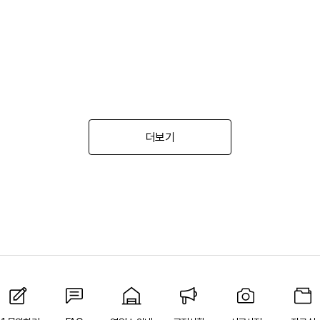
[뉴피오] '튀지 않고' 투명한 크리스탈 직수
[뉴피오] '아래로' 향하는 넓은 폭포수
[신상품] 더욱 완벽해진 '뉴피오'
[뉴코인] 라운드(●) 수전핸들을 편하게 컨트롤할 수 있다고??
[뉴코인청소건] 허리 굽히지 마세요! 변기 뒤로 숨기지도 마세요!
더보기
[뉴코인슬라이드바] 존재감을 확! 숨기는 350mm의 미니멀리즘
[모노플러스] 시공후에 알게되는 만족감! 프레임리스 휴지걸이
[신상품] 숨겨진 접합선 (Seamless) '피아또 수건걸이'
[신상품] 300mm 미니멀 스퀘어 '피아또 슬라이드바'