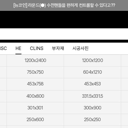
[뉴코인] 라운드(●) 수전핸들을 편하게 컨트롤할 수 있다고??
[뉴코인청소건] 허리 굽히지 마세요! 변기 뒤로 숨기지도 마세요!
[뉴코인슬라이드바] 존재감을 확! 숨기는 350mm의 미니멀리즘
[모노플러스] 시공후에 알게되는 만족감! 프레임리스 휴지걸이
HSC
HE
CLINS
부자재
시공사진
[신상품] 숨겨진 접합선 (Seamless) '피아또 수건걸이'
[신상품] 300mm 미니멀 스퀘어 '피아또 슬라이드바'
1200x2400
1200x1200
[뉴피오] '튀지 않고' 투명한 크리스탈 직수
750x750
604x1210
[뉴피오] '아래로' 향하는 넓은 폭포수
453x758
453x453
[신상품] 더욱 완벽해진 '뉴피오'
400x800
331.5x331.5
[뉴코인] 라운드(●) 수전핸들을 편하게 컨트롤할 수 있다고??
301x301
300x900
[뉴코인청소건] 허리 굽히지 마세요! 변기 뒤로 숨기지도 마세요!
250x600
250x250
[뉴코인슬라이드바] 존재감을 확! 숨기는 350mm의 미니멀리즘