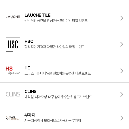
[신상품] 더욱 완벽해진 '뉴피오'
[뉴코인] 라운드(●) 수전핸들을 편하게 컨트롤할 수 있다고??
LAUCHE TILE
[뉴코인청소건] 허리 굽히지 마세요! 변기 뒤로 숨기지도 마세요!
감각적인 공간을 완성하는 프리미엄 타일 브랜드
[뉴코인슬라이드바] 존재감을 확! 숨기는 350mm의 미니멀리즘
[모노플러스] 시공후에 알게되는 만족감! 프레임리스 휴지걸이
[신상품] 숨겨진 접합선 (Seamless) '피아또 수건걸이'
HSC
합리적인 가격과 다양한 라인업의 타일 브랜드
[신상품] 300mm 미니멀 스퀘어 '피아또 슬라이드바'
[뉴피오] '튀지 않고' 투명한 크리스탈 직수
[뉴피오] '아래로' 향하는 넓은 폭포수
HE
[신상품] 더욱 완벽해진 '뉴피오'
고급스러운 디테일을 선보이는 유럽산 타일 브랜드
[뉴코인] 라운드(●) 수전핸들을 편하게 컨트롤할 수 있다고??
[뉴코인청소건] 허리 굽히지 마세요! 변기 뒤로 숨기지도 마세요!
CLINS
[뉴코인슬라이드바] 존재감을 확! 숨기는 350mm의 미니멀리즘
내식성, 내마모성, 내구성이 우수한 위생도기 브랜드
[모노플러스] 시공후에 알게되는 만족감! 프레임리스 휴지걸이
[신상품] 숨겨진 접합선 (Seamless) '피아또 수건걸이'
[신상품] 300mm 미니멀 스퀘어 '피아또 슬라이드바'
부자재
시공 과정에서 보조적으로 사용되는 부자재