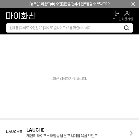
본문 바로가기
[뉴코인] 라운드(●) 수전핸들을 편하게 컨트롤할 수 있다고??
[뉴코인청소건] 허리 굽히지 마세요! 변기 뒤로 숨기지도 마세요!
로그인
회원가입
[뉴코인슬라이드바] 존재감을 확! 숨기는 350mm의 미니멀리즘
[모노플러스] 시공후에 알게되는 만족감! 프레임리스 휴지걸이
[신상품] 숨겨진 접합선 (Seamless) '피아또 수건걸이'
[신상품] 300mm 미니멀 스퀘어 '피아또 슬라이드바'
[뉴피오] '튀지 않고' 투명한 크리스탈 직수
[뉴피오] '아래로' 향하는 넓은 폭포수
[신상품] 더욱 완벽해진 '뉴피오'
[뉴코인] 라운드(●) 수전핸들을 편하게 컨트롤할 수 있다고??
최근 검색어가 없습니다.
[뉴코인청소건] 허리 굽히지 마세요! 변기 뒤로 숨기지도 마세요!
[뉴코인슬라이드바] 존재감을 확! 숨기는 350mm의 미니멀리즘
[모노플러스] 시공후에 알게되는 만족감! 프레임리스 휴지걸이
[신상품] 숨겨진 접합선 (Seamless) '피아또 수건걸이'
[신상품] 300mm 미니멀 스퀘어 '피아또 슬라이드바'
[뉴피오] '튀지 않고' 투명한 크리스탈 직수
LAUCHE
[뉴피오] '아래로' 향하는 넓은 폭포수
개인의 라이프스타일을 담은 프리미엄 욕실 브랜드