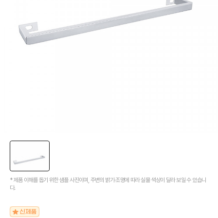
[신상품] 더욱 완벽해진 '뉴피오'
[뉴코인] 라운드(●) 수전핸들을 편하게 컨트롤할 수 있다고??
[뉴코인청소건] 허리 굽히지 마세요! 변기 뒤로 숨기지도 마세요!
[뉴코인슬라이드바] 존재감을 확! 숨기는 350mm의 미니멀리즘
[모노플러스] 시공후에 알게되는 만족감! 프레임리스 휴지걸이
[신상품] 숨겨진 접합선 (Seamless) '피아또 수건걸이'
[신상품] 300mm 미니멀 스퀘어 '피아또 슬라이드바'
[뉴피오] '튀지 않고' 투명한 크리스탈 직수
[뉴피오] '아래로' 향하는 넓은 폭포수
[신상품] 더욱 완벽해진 '뉴피오'
[뉴코인] 라운드(●) 수전핸들을 편하게 컨트롤할 수 있다고??
[뉴코인청소건] 허리 굽히지 마세요! 변기 뒤로 숨기지도 마세요!
[뉴코인슬라이드바] 존재감을 확! 숨기는 350mm의 미니멀리즘
[모노플러스] 시공후에 알게되는 만족감! 프레임리스 휴지걸이
* 제품 이해를 돕기 위한 샘플 사진이며, 주변의 밝기·조명에 따라 실물 색상이 달라 보일 수 있습니
[신상품] 숨겨진 접합선 (Seamless) '피아또 수건걸이'
다.
[신상품] 300mm 미니멀 스퀘어 '피아또 슬라이드바'