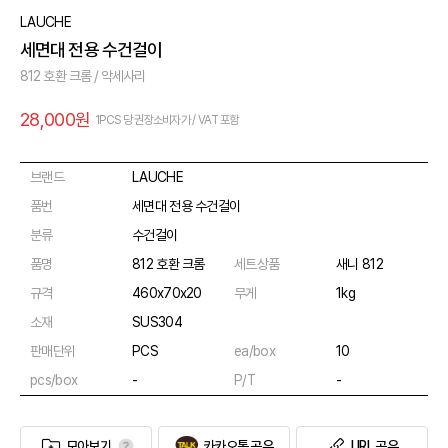
LAUCHE
세면대 전용 수건걸이
812 호환 크롬 / 악세사리
28,000원
1PCS 당 권장소비자가 / VAT 포함
브랜드
LAUCHE
품번
세면대 전용 수건걸이
분류
수건걸이
품명
812 호환 크롬
세트상품
새니 812
규격
460x70x20
무게
1kg
소재
SUS304
판매단위
PCS
ea/box
10
pcs/box
-
P/T
-
모아보기
카카오톡 공유
URL 공유