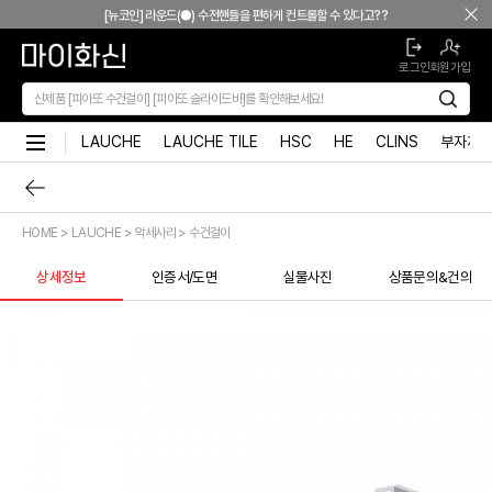
본문 바로가기
[뉴코인] 라운드(●) 수전핸들을 편하게 컨트롤할 수 있다고??
[뉴코인청소건] 허리 굽히지 마세요! 변기 뒤로 숨기지도 마세요!
로그인
회원가입
[뉴코인슬라이드바] 존재감을 확! 숨기는 350mm의 미니멀리즘
[모노플러스] 시공후에 알게되는 만족감! 프레임리스 휴지걸이
[신상품] 숨겨진 접합선 (Seamless) '피아또 수건걸이'
LAUCHE
LAUCHE TILE
HSC
HE
CLINS
부자재
[신상품] 300mm 미니멀 스퀘어 '피아또 슬라이드바'
[뉴피오] '튀지 않고' 투명한 크리스탈 직수
[뉴피오] '아래로' 향하는 넓은 폭포수
HOME > LAUCHE > 악세사리 > 수건걸이
[신상품] 더욱 완벽해진 '뉴피오'
[뉴코인] 라운드(●) 수전핸들을 편하게 컨트롤할 수 있다고??
상세정보
인증서/도면
실물사진
상품문의&건의
[뉴코인청소건] 허리 굽히지 마세요! 변기 뒤로 숨기지도 마세요!
[뉴코인슬라이드바] 존재감을 확! 숨기는 350mm의 미니멀리즘
[모노플러스] 시공후에 알게되는 만족감! 프레임리스 휴지걸이
[신상품] 숨겨진 접합선 (Seamless) '피아또 수건걸이'
[신상품] 300mm 미니멀 스퀘어 '피아또 슬라이드바'
[뉴피오] '튀지 않고' 투명한 크리스탈 직수
[뉴피오] '아래로' 향하는 넓은 폭포수