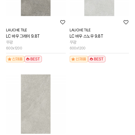
[신상품] 더욱 완벽해진 '뉴피오'
[뉴코인] 라운드(●) 수전핸들을 편하게 컨트롤할 수 있다고??
[뉴코인청소건] 허리 굽히지 마세요! 변기 뒤로 숨기지도 마세요!
[뉴코인슬라이드바] 존재감을 확! 숨기는 350mm의 미니멀리즘
LAUCHE TILE
LAUCHE TILE
[모노플러스] 시공후에 알게되는 만족감! 프레임리스 휴지걸이
LC 바우 그레이 9.8T
LC 바우 스노우 9.8T
[신상품] 숨겨진 접합선 (Seamless) '피아또 수건걸이'
무광
무광
600x1200
600x1200
[신상품] 300mm 미니멀 스퀘어 '피아또 슬라이드바'
[뉴피오] '튀지 않고' 투명한 크리스탈 직수
[뉴피오] '아래로' 향하는 넓은 폭포수
[신상품] 더욱 완벽해진 '뉴피오'
[뉴코인] 라운드(●) 수전핸들을 편하게 컨트롤할 수 있다고??
[뉴코인청소건] 허리 굽히지 마세요! 변기 뒤로 숨기지도 마세요!
[뉴코인슬라이드바] 존재감을 확! 숨기는 350mm의 미니멀리즘
[모노플러스] 시공후에 알게되는 만족감! 프레임리스 휴지걸이
[신상품] 숨겨진 접합선 (Seamless) '피아또 수건걸이'
[신상품] 300mm 미니멀 스퀘어 '피아또 슬라이드바'