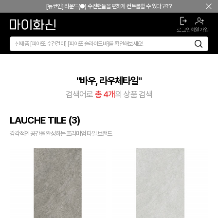
본문 바로가기
[뉴코인] 라운드(●) 수전핸들을 편하게 컨트롤할 수 있다고??
[뉴코인청소건] 허리 굽히지 마세요! 변기 뒤로 숨기지도 마세요!
로그인
회원가입
[뉴코인슬라이드바] 존재감을 확! 숨기는 350mm의 미니멀리즘
[모노플러스] 시공후에 알게되는 만족감! 프레임리스 휴지걸이
[신상품] 숨겨진 접합선 (Seamless) '피아또 수건걸이'
[신상품] 300mm 미니멀 스퀘어 '피아또 슬라이드바'
"바우, 라우체타일"
[뉴피오] '튀지 않고' 투명한 크리스탈 직수
검색어로
총 4개
의 상품 검색
[뉴피오] '아래로' 향하는 넓은 폭포수
[신상품] 더욱 완벽해진 '뉴피오'
LAUCHE TILE
(3)
[뉴코인] 라운드(●) 수전핸들을 편하게 컨트롤할 수 있다고??
[뉴코인청소건] 허리 굽히지 마세요! 변기 뒤로 숨기지도 마세요!
감각적인 공간을 완성하는 프리미엄 타일 브랜드
[뉴코인슬라이드바] 존재감을 확! 숨기는 350mm의 미니멀리즘
[모노플러스] 시공후에 알게되는 만족감! 프레임리스 휴지걸이
[신상품] 숨겨진 접합선 (Seamless) '피아또 수건걸이'
[신상품] 300mm 미니멀 스퀘어 '피아또 슬라이드바'
[뉴피오] '튀지 않고' 투명한 크리스탈 직수
[뉴피오] '아래로' 향하는 넓은 폭포수