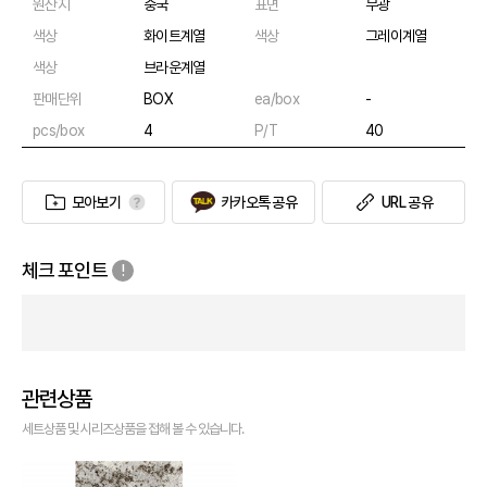
원산지
중국
표면
무광
색상
화이트계열
색상
그레이계열
색상
브라운계열
판매단위
BOX
ea/box
-
pcs/box
4
P/T
40
모아보기
카카오톡 공유
URL 공유
체크 포인트
관련상품
세트상품 및 시리즈상품을 접해 볼 수 있습니다.