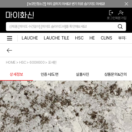
본문 바로가기
[뉴코인청소건] 허리 굽히지 마세요! 변기 뒤로 숨기지도 마세요!
[뉴코인슬라이드바] 존재감을 확! 숨기는 350mm의 미니멀리즘
로그인
회원가입
[모노플러스] 시공후에 알게되는 만족감! 프레임리스 휴지걸이
[신상품] 숨겨진 접합선 (Seamless) '피아또 수건걸이'
[신상품] 300mm 미니멀 스퀘어 '피아또 슬라이드바'
LAUCHE
LAUCHE TILE
HSC
HE
CLINS
부자재
[뉴피오] '튀지 않고' 투명한 크리스탈 직수
[뉴피오] '아래로' 향하는 넓은 폭포수
[신상품] 더욱 완벽해진 '뉴피오'
HOME > HSC > 600X600 > 포세린
[뉴코인] 라운드(●) 수전핸들을 편하게 컨트롤할 수 있다고??
[뉴코인청소건] 허리 굽히지 마세요! 변기 뒤로 숨기지도 마세요!
상세정보
인증서/도면
실물사진
상품문의&건의
[뉴코인슬라이드바] 존재감을 확! 숨기는 350mm의 미니멀리즘
[모노플러스] 시공후에 알게되는 만족감! 프레임리스 휴지걸이
[신상품] 숨겨진 접합선 (Seamless) '피아또 수건걸이'
[신상품] 300mm 미니멀 스퀘어 '피아또 슬라이드바'
[뉴피오] '튀지 않고' 투명한 크리스탈 직수
[뉴피오] '아래로' 향하는 넓은 폭포수
[신상품] 더욱 완벽해진 '뉴피오'