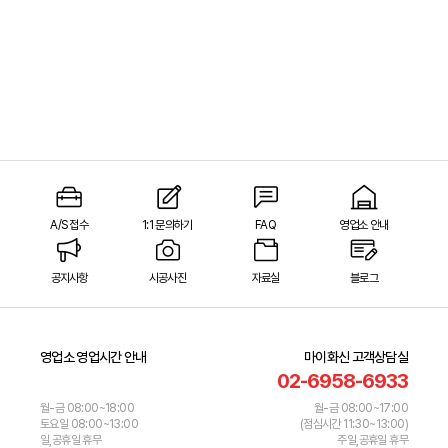
A/S 접수
1:1 문의하기
FAQ
영업소 안내
공지사항
시공사진
자료실
블로그
영업소 영업시간 안내
마이화신 고객상담실
02-6958-6933
월-금 08:00~18:00
월-금 08:00~17:00
토요일 08:00~13:00
(점심시간 11:30~13:00)
일,공휴일 휴무
주일,공휴일 휴무