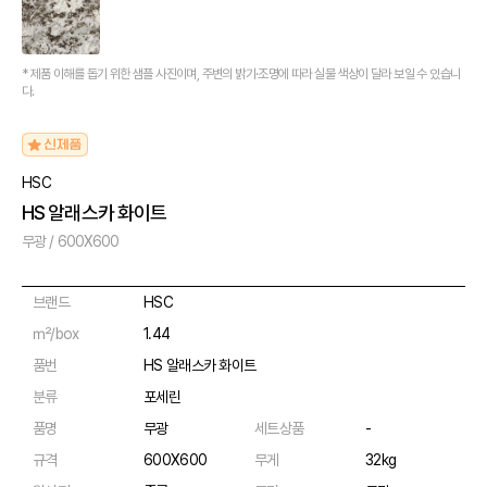
* 제품 이해를 돕기 위한 샘플 사진이며, 주변의 밝기·조명에 따라 실물 색상이 달라 보일 수 있습니
다.
HSC
HS 알래스카 화이트
무광 / 600X600
브랜드
HSC
㎡/box
1.44
품번
HS 알래스카 화이트
분류
포세린
품명
무광
세트상품
-
규격
600X600
무게
32kg