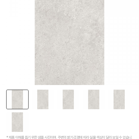
[신상품] 더욱 완벽해진 '뉴피오'
[뉴코인] 라운드(●) 수전핸들을 편하게 컨트롤할 수 있다고??
[뉴코인청소건] 허리 굽히지 마세요! 변기 뒤로 숨기지도 마세요!
[뉴코인슬라이드바] 존재감을 확! 숨기는 350mm의 미니멀리즘
[모노플러스] 시공후에 알게되는 만족감! 프레임리스 휴지걸이
[신상품] 숨겨진 접합선 (Seamless) '피아또 수건걸이'
[신상품] 300mm 미니멀 스퀘어 '피아또 슬라이드바'
[뉴피오] '튀지 않고' 투명한 크리스탈 직수
[뉴피오] '아래로' 향하는 넓은 폭포수
[신상품] 더욱 완벽해진 '뉴피오'
[뉴코인] 라운드(●) 수전핸들을 편하게 컨트롤할 수 있다고??
[뉴코인청소건] 허리 굽히지 마세요! 변기 뒤로 숨기지도 마세요!
[뉴코인슬라이드바] 존재감을 확! 숨기는 350mm의 미니멀리즘
[모노플러스] 시공후에 알게되는 만족감! 프레임리스 휴지걸이
[신상품] 숨겨진 접합선 (Seamless) '피아또 수건걸이'
[신상품] 300mm 미니멀 스퀘어 '피아또 슬라이드바'
* 제품 이해를 돕기 위한 샘플 사진이며, 주변의 밝기·조명에 따라 실물 색상이 달라 보일 수 있습니