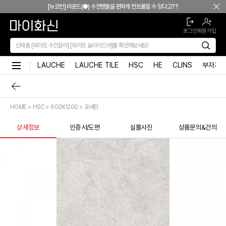
본문 바로가기
[뉴코인] 라운드(●) 수전핸들을 편하게 컨트롤할 수 있다고??
[뉴코인청소건] 허리 굽히지 마세요! 변기 뒤로 숨기지도 마세요!
로그인
회원가입
[뉴코인슬라이드바] 존재감을 확! 숨기는 350mm의 미니멀리즘
[모노플러스] 시공후에 알게되는 만족감! 프레임리스 휴지걸이
[신상품] 숨겨진 접합선 (Seamless) '피아또 수건걸이'
LAUCHE
LAUCHE TILE
HSC
HE
CLINS
부자재
[신상품] 300mm 미니멀 스퀘어 '피아또 슬라이드바'
[뉴피오] '튀지 않고' 투명한 크리스탈 직수
[뉴피오] '아래로' 향하는 넓은 폭포수
HOME > HSC > 600X1200 > 포세린
[신상품] 더욱 완벽해진 '뉴피오'
[뉴코인] 라운드(●) 수전핸들을 편하게 컨트롤할 수 있다고??
상세정보
인증서/도면
실물사진
상품문의&건의
[뉴코인청소건] 허리 굽히지 마세요! 변기 뒤로 숨기지도 마세요!
[뉴코인슬라이드바] 존재감을 확! 숨기는 350mm의 미니멀리즘
[모노플러스] 시공후에 알게되는 만족감! 프레임리스 휴지걸이
[신상품] 숨겨진 접합선 (Seamless) '피아또 수건걸이'
[신상품] 300mm 미니멀 스퀘어 '피아또 슬라이드바'
[뉴피오] '튀지 않고' 투명한 크리스탈 직수
[뉴피오] '아래로' 향하는 넓은 폭포수