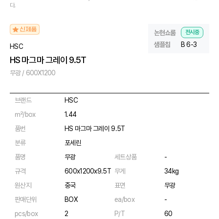
다.
논현쇼룸
전시중
샘플칩
B 6-3
HSC
HS 마그마 그레이 9.5T
무광 / 600X1200
브랜드
HSC
㎡/box
1.44
품번
HS 마그마 그레이 9.5T
분류
포세린
품명
무광
세트상품
-
규격
600x1200x9.5T
무게
34kg
원산지
중국
표면
무광
판매단위
BOX
ea/box
-
pcs/box
2
P/T
60