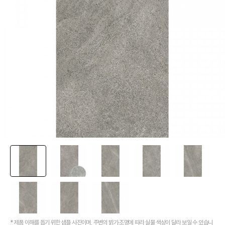
[뉴코인] 라운드(●) 수전핸들을 편하게 컨트롤할 수 있다고??
[뉴코인청소건] 허리 굽히지 마세요! 변기 뒤로 숨기지도 마세요!
[뉴코인슬라이드바] 존재감을 확! 숨기는 350mm의 미니멀리즘
[모노플러스] 시공후에 알게되는 만족감! 프레임리스 휴지걸이
[신상품] 숨겨진 접합선 (Seamless) '피아또 수건걸이'
[신상품] 300mm 미니멀 스퀘어 '피아또 슬라이드바'
[뉴피오] '튀지 않고' 투명한 크리스탈 직수
[뉴피오] '아래로' 향하는 넓은 폭포수
[신상품] 더욱 완벽해진 '뉴피오'
[뉴코인] 라운드(●) 수전핸들을 편하게 컨트롤할 수 있다고??
[뉴코인청소건] 허리 굽히지 마세요! 변기 뒤로 숨기지도 마세요!
[뉴코인슬라이드바] 존재감을 확! 숨기는 350mm의 미니멀리즘
[모노플러스] 시공후에 알게되는 만족감! 프레임리스 휴지걸이
[신상품] 숨겨진 접합선 (Seamless) '피아또 수건걸이'
[신상품] 300mm 미니멀 스퀘어 '피아또 슬라이드바'
* 제품 이해를 돕기 위한 샘플 사진이며, 주변의 밝기·조명에 따라 실물 색상이 달라 보일 수 있습니