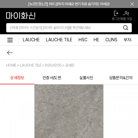
본문 바로가기
[뉴코인청소건] 허리 굽히지 마세요! 변기 뒤로 숨기지도 마세요!
[뉴코인슬라이드바] 존재감을 확! 숨기는 350mm의 미니멀리즘
로그인
회원가입
[모노플러스] 시공후에 알게되는 만족감! 프레임리스 휴지걸이
[신상품] 숨겨진 접합선 (Seamless) '피아또 수건걸이'
[신상품] 300mm 미니멀 스퀘어 '피아또 슬라이드바'
LAUCHE
LAUCHE TILE
HSC
HE
CLINS
부자재
[뉴피오] '튀지 않고' 투명한 크리스탈 직수
[뉴피오] '아래로' 향하는 넓은 폭포수
[신상품] 더욱 완벽해진 '뉴피오'
HOME > LAUCHE TILE > 600x1200 > 포세린
[뉴코인] 라운드(●) 수전핸들을 편하게 컨트롤할 수 있다고??
[뉴코인청소건] 허리 굽히지 마세요! 변기 뒤로 숨기지도 마세요!
상세정보
인증서/도면
실물사진
상품문의&건의
[뉴코인슬라이드바] 존재감을 확! 숨기는 350mm의 미니멀리즘
[모노플러스] 시공후에 알게되는 만족감! 프레임리스 휴지걸이
[신상품] 숨겨진 접합선 (Seamless) '피아또 수건걸이'
[신상품] 300mm 미니멀 스퀘어 '피아또 슬라이드바'
[뉴피오] '튀지 않고' 투명한 크리스탈 직수
[뉴피오] '아래로' 향하는 넓은 폭포수
[신상품] 더욱 완벽해진 '뉴피오'