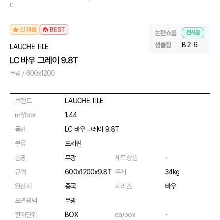
다.
논현쇼룸
전시중
샘플칩
B 2-6
LAUCHE TILE
LC 바우 그레이 9.8T
무광 / 600x1200
브랜드
LAUCHE TILE
㎡/box
1.44
품번
LC 바우 그레이 9.8T
분류
포세린
품명
무광
세트상품
-
규격
600x1200x9.8T
무게
34kg
원산지
중국
시리즈
바우
표면광택
무광
판매단위
BOX
ea/box
-