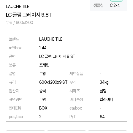
샘플칩
C 2-4
LAUCHE TILE
LC 글램 그레이지 9.8T
무광 / 600x1200
브랜드
LAUCHE TILE
㎡/box
1.44
품번
LC 글램 그레이지 9.8T
분류
포세린
품명
무광
세트상품
-
규격
600x1200x9.8T
무게
34kg
원산지
중국
시리즈
글램
표면광택
무광
바디특성
칼라바디
판매단위
BOX
ea/box
-
pcs/box
2
P/T
64