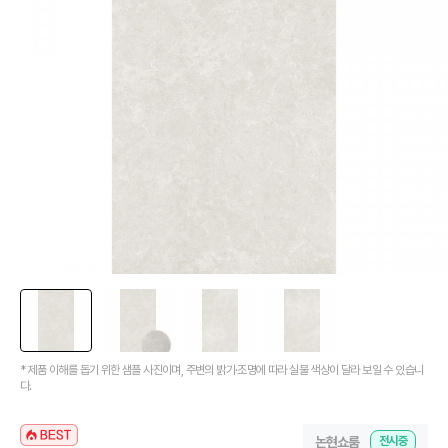
[뉴코인청소건] 허리 굽히지 마세요! 변기 뒤로 숨기지도 마세요!
[뉴코인슬라이드바] 존재감을 확! 숨기는 350mm의 미니멀리즘
[모노플러스] 시공후에 알게되는 만족감! 프레임리스 휴지걸이
[신상품] 숨겨진 접합선 (Seamless) '피아또 수건걸이'
[신상품] 300mm 미니멀 스퀘어 '피아또 슬라이드바'
[뉴피오] '튀지 않고' 투명한 크리스탈 직수
[뉴피오] '아래로' 향하는 넓은 폭포수
[신상품] 더욱 완벽해진 '뉴피오'
[뉴코인] 라운드(●) 수전핸들을 편하게 컨트롤할 수 있다고??
[뉴코인청소건] 허리 굽히지 마세요! 변기 뒤로 숨기지도 마세요!
[뉴코인슬라이드바] 존재감을 확! 숨기는 350mm의 미니멀리즘
[모노플러스] 시공후에 알게되는 만족감! 프레임리스 휴지걸이
[신상품] 숨겨진 접합선 (Seamless) '피아또 수건걸이'
[신상품] 300mm 미니멀 스퀘어 '피아또 슬라이드바'
* 제품 이해를 돕기 위한 샘플 사진이며, 주변의 밝기·조명에 따라 실물 색상이 달라 보일 수 있습니
다.
논현쇼룸
전시중