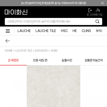
본문 바로가기
[뉴코인슬라이드바] 존재감을 확! 숨기는 350mm의 미니멀리즘
[모노플러스] 시공후에 알게되는 만족감! 프레임리스 휴지걸이
로그인
회원가입
[신상품] 숨겨진 접합선 (Seamless) '피아또 수건걸이'
[신상품] 300mm 미니멀 스퀘어 '피아또 슬라이드바'
[뉴피오] '튀지 않고' 투명한 크리스탈 직수
LAUCHE
LAUCHE TILE
HSC
HE
CLINS
부자재
[뉴피오] '아래로' 향하는 넓은 폭포수
[신상품] 더욱 완벽해진 '뉴피오'
[뉴코인] 라운드(●) 수전핸들을 편하게 컨트롤할 수 있다고??
HOME > LAUCHE TILE > 600x1200 > 포세린
[뉴코인청소건] 허리 굽히지 마세요! 변기 뒤로 숨기지도 마세요!
[뉴코인슬라이드바] 존재감을 확! 숨기는 350mm의 미니멀리즘
상세정보
인증서/도면
실물사진
상품문의&건의
[모노플러스] 시공후에 알게되는 만족감! 프레임리스 휴지걸이
[신상품] 숨겨진 접합선 (Seamless) '피아또 수건걸이'
[신상품] 300mm 미니멀 스퀘어 '피아또 슬라이드바'
[뉴피오] '튀지 않고' 투명한 크리스탈 직수
[뉴피오] '아래로' 향하는 넓은 폭포수
[신상품] 더욱 완벽해진 '뉴피오'
[뉴코인] 라운드(●) 수전핸들을 편하게 컨트롤할 수 있다고??