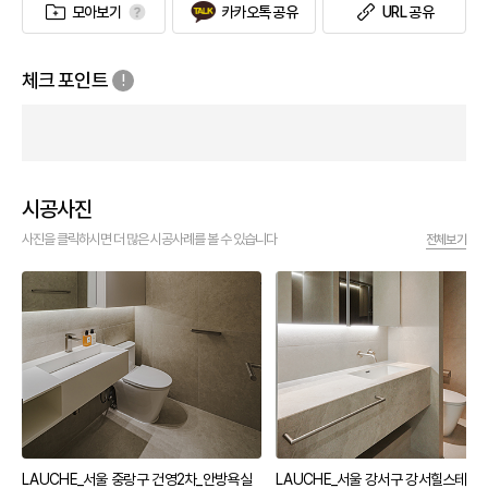
모아보기
카카오톡 공유
URL 공유
체크 포인트
시공사진
사진을 클릭하시면 더 많은 시공사례를 볼 수 있습니다
전체보기
공용욕실
LAUCHE_서울 중랑구 건영2차_안방욕실