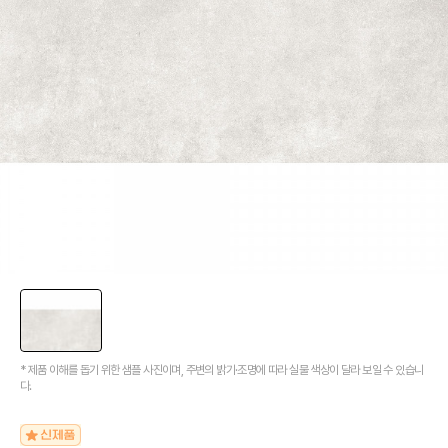
[신상품] 더욱 완벽해진 '뉴피오'
[뉴코인] 라운드(●) 수전핸들을 편하게 컨트롤할 수 있다고??
[뉴코인청소건] 허리 굽히지 마세요! 변기 뒤로 숨기지도 마세요!
[뉴코인슬라이드바] 존재감을 확! 숨기는 350mm의 미니멀리즘
[모노플러스] 시공후에 알게되는 만족감! 프레임리스 휴지걸이
[신상품] 숨겨진 접합선 (Seamless) '피아또 수건걸이'
[신상품] 300mm 미니멀 스퀘어 '피아또 슬라이드바'
[뉴피오] '튀지 않고' 투명한 크리스탈 직수
[뉴피오] '아래로' 향하는 넓은 폭포수
[신상품] 더욱 완벽해진 '뉴피오'
[뉴코인] 라운드(●) 수전핸들을 편하게 컨트롤할 수 있다고??
[뉴코인청소건] 허리 굽히지 마세요! 변기 뒤로 숨기지도 마세요!
[뉴코인슬라이드바] 존재감을 확! 숨기는 350mm의 미니멀리즘
[모노플러스] 시공후에 알게되는 만족감! 프레임리스 휴지걸이
* 제품 이해를 돕기 위한 샘플 사진이며, 주변의 밝기·조명에 따라 실물 색상이 달라 보일 수 있습니
[신상품] 숨겨진 접합선 (Seamless) '피아또 수건걸이'
다.
[신상품] 300mm 미니멀 스퀘어 '피아또 슬라이드바'