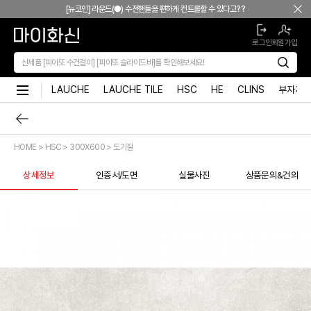
본문 바로가기
[뉴코인] 라운드(●) 수전핸들을 편하게 컨트롤할 수 있다고??
[뉴코인청소건] 허리 굽히지 마세요! 변기 뒤로 숨기지도 마세요!
로그인
회원가입
[뉴코인슬라이드바] 존재감을 확! 숨기는 350mm의 미니멀리즘
[모노플러스] 시공후에 알게되는 만족감! 프레임리스 휴지걸이
[신상품] 숨겨진 접합선 (Seamless) '피아또 수건걸이'
LAUCHE
LAUCHE TILE
HSC
HE
CLINS
부자재
[신상품] 300mm 미니멀 스퀘어 '피아또 슬라이드바'
[뉴피오] '튀지 않고' 투명한 크리스탈 직수
[뉴피오] '아래로' 향하는 넓은 폭포수
HOME > HSC > 300X600 > 도기질
[신상품] 더욱 완벽해진 '뉴피오'
[뉴코인] 라운드(●) 수전핸들을 편하게 컨트롤할 수 있다고??
상세정보
인증서/도면
실물사진
상품문의&건의
[뉴코인청소건] 허리 굽히지 마세요! 변기 뒤로 숨기지도 마세요!
[뉴코인슬라이드바] 존재감을 확! 숨기는 350mm의 미니멀리즘
[모노플러스] 시공후에 알게되는 만족감! 프레임리스 휴지걸이
[신상품] 숨겨진 접합선 (Seamless) '피아또 수건걸이'
[신상품] 300mm 미니멀 스퀘어 '피아또 슬라이드바'
[뉴피오] '튀지 않고' 투명한 크리스탈 직수
[뉴피오] '아래로' 향하는 넓은 폭포수