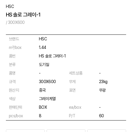
HSC
HS 솔로 그레이-1
/ 300X600
브랜드
HSC
㎡/box
1.44
품번
HS 솔로 그레이-1
분류
도기질
품명
-
세트상품
-
규격
300X600
무게
23kg
원산지
중국
표면
무광
색상
그레이계열
판매단위
BOX
ea/box
-
pcs/box
8
P/T
60