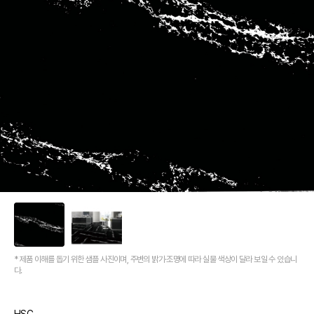
[뉴코인] 라운드(●) 수전핸들을 편하게 컨트롤할 수 있다고??
[뉴코인청소건] 허리 굽히지 마세요! 변기 뒤로 숨기지도 마세요!
[뉴코인슬라이드바] 존재감을 확! 숨기는 350mm의 미니멀리즘
[모노플러스] 시공후에 알게되는 만족감! 프레임리스 휴지걸이
[신상품] 숨겨진 접합선 (Seamless) '피아또 수건걸이'
[신상품] 300mm 미니멀 스퀘어 '피아또 슬라이드바'
[뉴피오] '튀지 않고' 투명한 크리스탈 직수
[뉴피오] '아래로' 향하는 넓은 폭포수
[신상품] 더욱 완벽해진 '뉴피오'
[뉴코인] 라운드(●) 수전핸들을 편하게 컨트롤할 수 있다고??
[뉴코인청소건] 허리 굽히지 마세요! 변기 뒤로 숨기지도 마세요!
[뉴코인슬라이드바] 존재감을 확! 숨기는 350mm의 미니멀리즘
[모노플러스] 시공후에 알게되는 만족감! 프레임리스 휴지걸이
[신상품] 숨겨진 접합선 (Seamless) '피아또 수건걸이'
* 제품 이해를 돕기 위한 샘플 사진이며, 주변의 밝기·조명에 따라 실물 색상이 달라 보일 수 있습니
[신상품] 300mm 미니멀 스퀘어 '피아또 슬라이드바'
다.