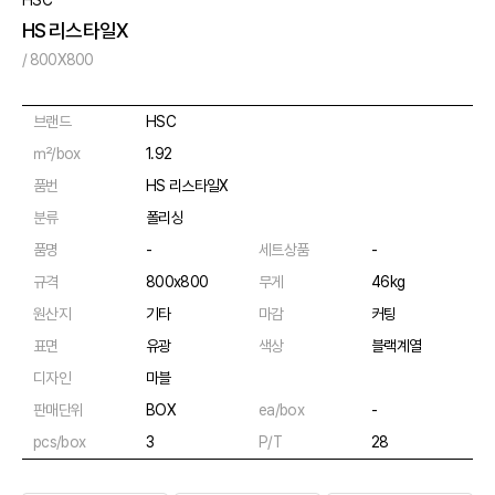
HSC
HS 리스타일X
/ 800X800
브랜드
HSC
㎡/box
1.92
품번
HS 리스타일X
분류
폴리싱
품명
-
세트상품
-
규격
800x800
무게
46kg
원산지
기타
마감
커팅
표면
유광
색상
블랙계열
디자인
마블
판매단위
BOX
ea/box
-
pcs/box
3
P/T
28