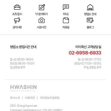
A/S 접수
1:1 문의하기
FAQ
영업소 안내
공지사항
시공사진
자료실
블로그
영업소 영업시간 안내
마이화신 고객상담실
02-6958-6933
월-금 08:00~18:00
월-금 08:00~17:00
토요일 08:00~13:00
(점심시간 11:30~13:00)
일,공휴일 휴무
주일,공휴일 휴무
회사소개
이용약관
개인정보취급방침
CEO : Dong Hyun Lee
Company registration no : 215-87-56882