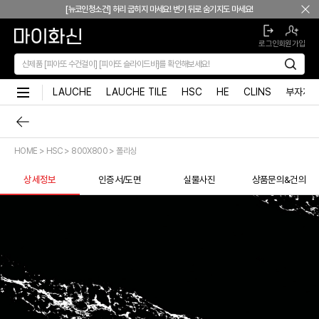
본문 바로가기
[뉴코인청소건] 허리 굽히지 마세요! 변기 뒤로 숨기지도 마세요!
[뉴코인슬라이드바] 존재감을 확! 숨기는 350mm의 미니멀리즘
로그인
회원가입
[모노플러스] 시공후에 알게되는 만족감! 프레임리스 휴지걸이
[신상품] 숨겨진 접합선 (Seamless) '피아또 수건걸이'
[신상품] 300mm 미니멀 스퀘어 '피아또 슬라이드바'
LAUCHE
LAUCHE TILE
HSC
HE
CLINS
부자재
[뉴피오] '튀지 않고' 투명한 크리스탈 직수
[뉴피오] '아래로' 향하는 넓은 폭포수
[신상품] 더욱 완벽해진 '뉴피오'
HOME > HSC > 800X800 > 폴리싱
[뉴코인] 라운드(●) 수전핸들을 편하게 컨트롤할 수 있다고??
[뉴코인청소건] 허리 굽히지 마세요! 변기 뒤로 숨기지도 마세요!
상세정보
인증서/도면
실물사진
상품문의&건의
[뉴코인슬라이드바] 존재감을 확! 숨기는 350mm의 미니멀리즘
[모노플러스] 시공후에 알게되는 만족감! 프레임리스 휴지걸이
[신상품] 숨겨진 접합선 (Seamless) '피아또 수건걸이'
[신상품] 300mm 미니멀 스퀘어 '피아또 슬라이드바'
[뉴피오] '튀지 않고' 투명한 크리스탈 직수
[뉴피오] '아래로' 향하는 넓은 폭포수
[신상품] 더욱 완벽해진 '뉴피오'